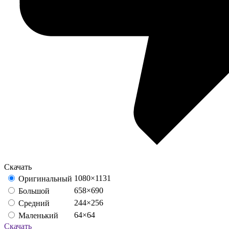
Скачать
1080×1131
Оригинальный
658×690
Большой
244×256
Средний
64×64
Маленький
Скачать