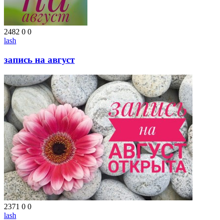
2482
0
0
lash
запись на август
2371
0
0
lash