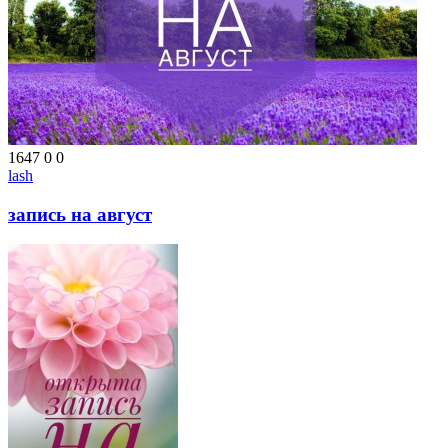
1647
0
0
lash
запись на август