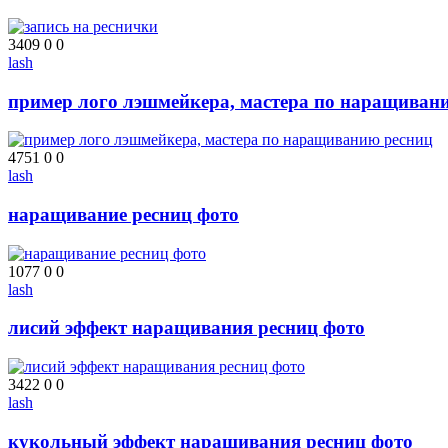
3409
0
0
lash
пример лого лэшмейкера, мастера по наращиван
4751
0
0
lash
наращивание ресниц фото
1077
0
0
lash
лисий эффект наращивания ресниц фото
3422
0
0
lash
кукольный эффект наращивания ресниц фото