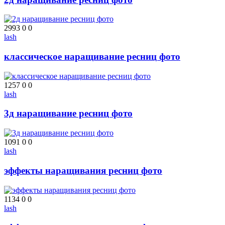
2993
0
0
lash
классическое наращивание ресниц фото
1257
0
0
lash
3д наращивание ресниц фото
1091
0
0
lash
эффекты наращивания ресниц фото
1134
0
0
lash