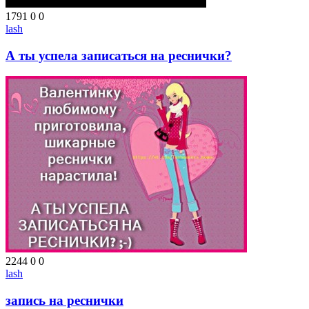
1791
0
0
lash
А ты успела записаться на реснички?
2244
0
0
lash
запись на реснички