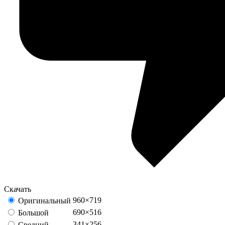
Скачать
960×719
Оригинальный
690×516
Большой
341×256
Средний