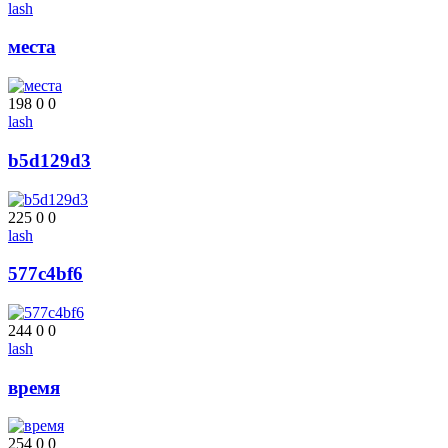
lash
места
198
0
0
lash
b5d129d3
225
0
0
lash
577c4bf6
244
0
0
lash
время
254
0
0