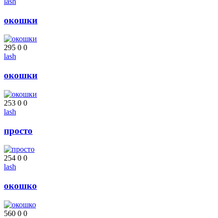
lash
окошки
295
0
0
lash
окошки
253
0
0
lash
просто
254
0
0
lash
окошко
560
0
0