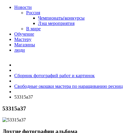
Новости
Россия
Чемпионаты\конкурсы
Лэш мероприятия
В мире
Обучение
Мастеру
Магазины
люди
Сборник фотографий работ и картинок
Свободные окошки мастера по наращиванию ресниц
53315a37
53315a37
Другие фотографии альбома