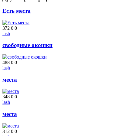
Есть места
372
0
0
lash
свободные окошки
488
0
0
lash
места
348
0
0
lash
места
312
0
0