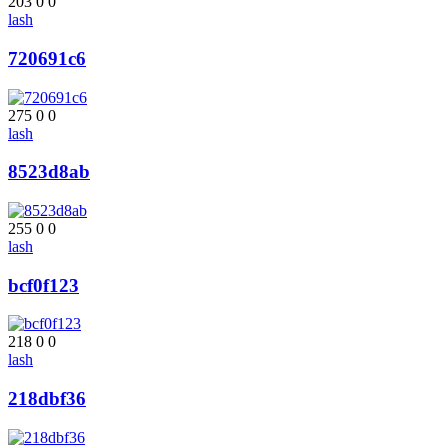
203
0
0
lash
720691c6
275
0
0
lash
8523d8ab
255
0
0
lash
bcf0f123
218
0
0
lash
218dbf36