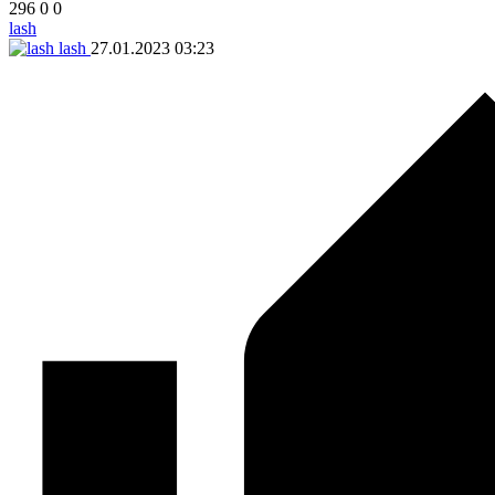
296
0
0
lash
lash
27.01.2023
03:23