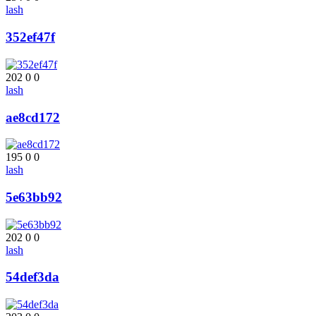
lash
352ef47f
202
0
0
lash
ae8cd172
195
0
0
lash
5e63bb92
202
0
0
lash
54def3da