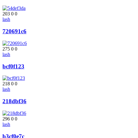
203
0
0
lash
720691c6
275
0
0
lash
bcf0f123
218
0
0
lash
218dbf36
296
0
0
lash
b3cf0e7c