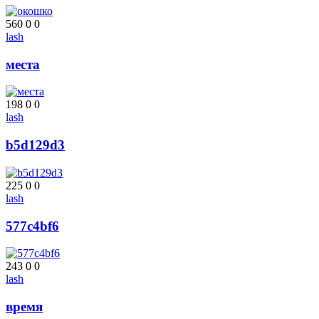
560
0
0
lash
места
198
0
0
lash
b5d129d3
225
0
0
lash
577c4bf6
243
0
0
lash
время