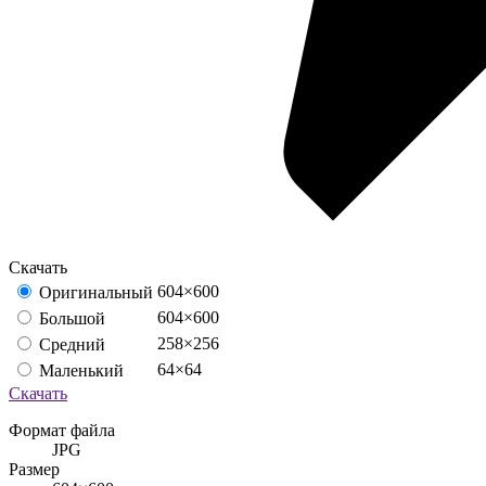
Скачать
604×600
Оригинальный
604×600
Большой
258×256
Средний
64×64
Маленький
Скачать
Формат файла
JPG
Размер