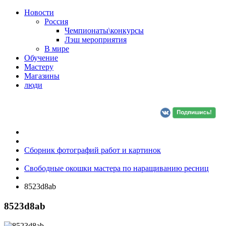
Новости
Россия
Чемпионаты\конкурсы
Лэш мероприятия
В мире
Обучение
Мастеру
Магазины
люди
Сборник фотографий работ и картинок
Свободные окошки мастера по наращиванию ресниц
8523d8ab
8523d8ab