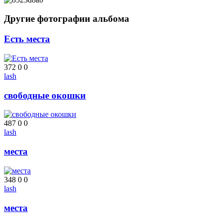
Другие фотографии альбома
Есть места
372
0
0
lash
свободные окошки
487
0
0
lash
места
348
0
0
lash
места