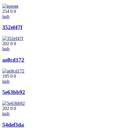
254
0
0
lash
352ef47f
202
0
0
lash
ae8cd172
195
0
0
lash
5e63bb92
202
0
0
lash
54def3da