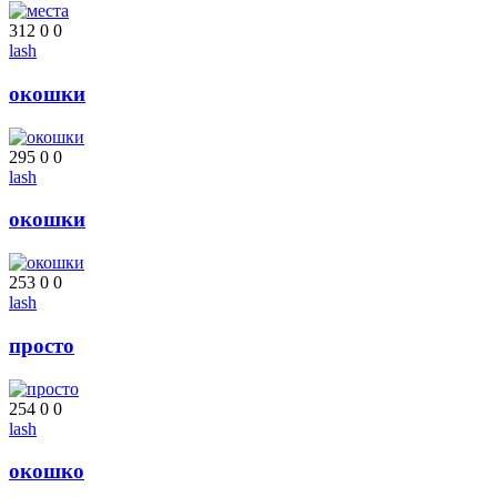
312
0
0
lash
окошки
295
0
0
lash
окошки
253
0
0
lash
просто
254
0
0
lash
окошко