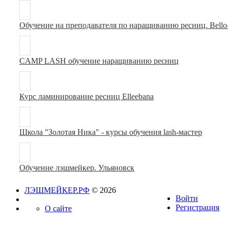
Обучение на преподавателя по наращиванию ресниц. Bello
CAMP LASH обучение наращиванию ресниц
Курс ламинирование ресниц Elleebana
Школа "Золотая Ника" - курсы обучения lash-мастер
Обучение лэшмейкер. Ульяновск
ЛЭШМЕЙКЕР.РФ
© 2026
Войти
Регистрация
О сайте