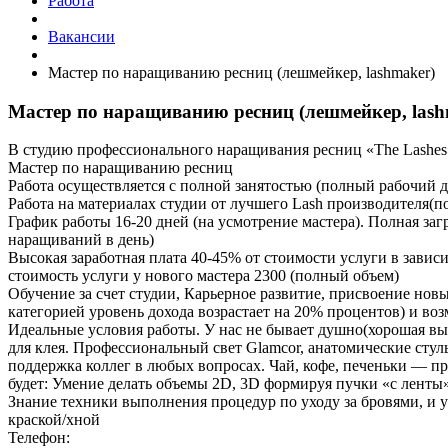
Работа
Вакансии
Мастер по наращиванию ресниц (лешмейкер, lashmaker)
Мастер по наращиванию ресниц (лешмейкер, lash
В студию профессионального наращивания ресниц «The Lashes
Мастер по наращиванию ресниц
Работа осуществляется с полной занятостью (полный рабочий д
Работа на материалах студии от лучшего Lash производителя(по
График работы 16-20 дней (на усмотрение мастера). Полная заг
наращиваний в день)
Высокая заработная плата 40-45% от стоимости услуги в зави
стоимость услуги у нового мастера 2300 (полный объем)
Обучение за счет студии, Карьерное развитие, присвоение нов
категорией уровень дохода возрастает на 20% процентов) и во
Идеальные условия работы. У нас не бывает душно(хорошая вы
для клея. Профессиональный свет Glamcor, анатомические стул
поддержка коллег в любых вопросах. Чай, кофе, печеньки — 
будет: Умение делать объемы 2D, 3D формируя пучки «с ленты
Знание техники выполнения процедур по уходу за бровями, и 
краской/хной
Телефон: