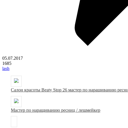
05.07.2017
1685
lash
Салон красоты Beaty Stop 26 мастер по наращиванию ресн
Мастер по наращиванию ресниц / лешмейкер