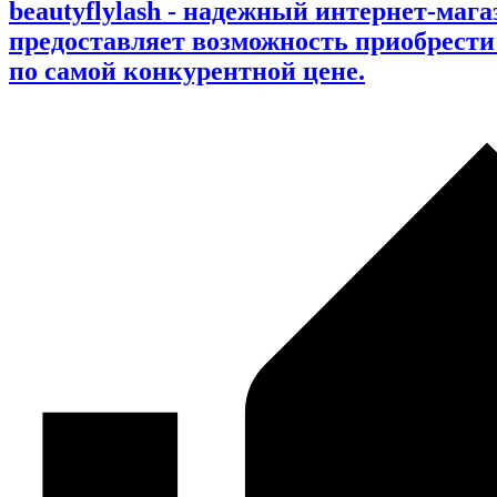
beautyflylash - надежный интернет-маг
предоставляет возможность приобрест
по самой конкурентной цене.