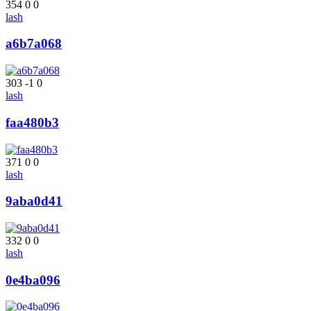
354
0
0
lash
a6b7a068
303
-1
0
lash
faa480b3
371
0
0
lash
9aba0d41
332
0
0
lash
0e4ba096