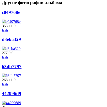
Другие фотографии альбома
c049768e
353
+1
0
lash
d3eba329
277
0
0
lash
63db7797
268
+1
0
lash
442996d9