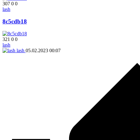
307
0
0
lash
8c5cdb18
321
0
0
lash
lash
05.02.2023
00:07