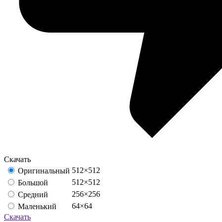
Скачать
512×512
Оригинальный
512×512
Большой
256×256
Средний
64×64
Маленький
Скачать