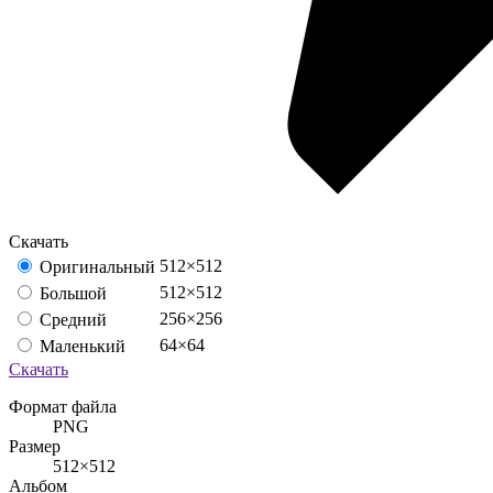
Скачать
512×512
Оригинальный
512×512
Большой
256×256
Средний
64×64
Маленький
Скачать
Формат файла
PNG
Размер
512×512
Альбом