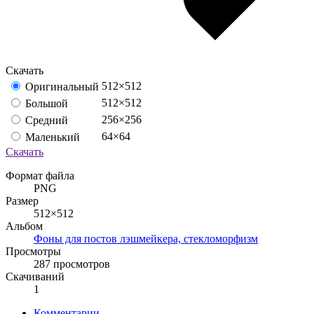
Скачать
512×512
Оригинальный
512×512
Большой
256×256
Средний
64×64
Маленький
Скачать
Формат файла
PNG
Размер
512×512
Альбом
Фоны для постов лэшмейкера, стекломорфизм
Просмотры
287 просмотров
Скачиваний
1
Комментарии