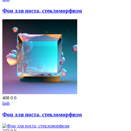
Фон для поста, стекломорфизм
408
0
0
lash
Фон для поста, стекломорфизм