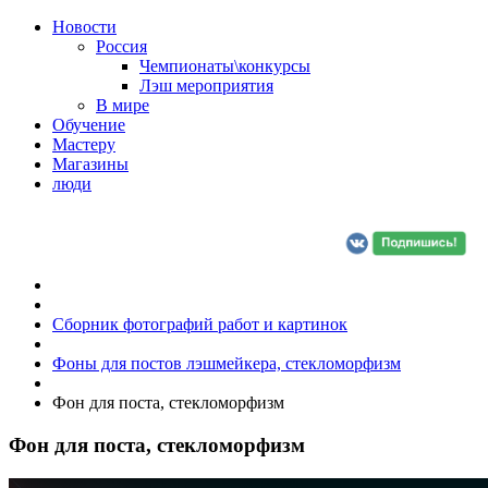
Новости
Россия
Чемпионаты\конкурсы
Лэш мероприятия
В мире
Обучение
Мастеру
Магазины
люди
Сборник фотографий работ и картинок
Фоны для постов лэшмейкера, стекломорфизм
Фон для поста, стекломорфизм
Фон для поста, стекломорфизм