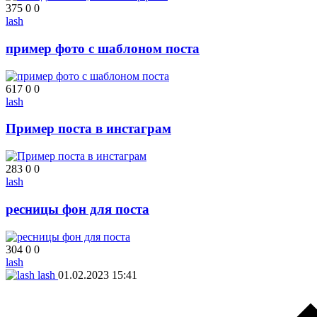
375
0
0
lash
пример фото с шаблоном поста
617
0
0
lash
Пример поста в инстаграм
283
0
0
lash
ресницы фон для поста
304
0
0
lash
lash
01.02.2023
15:41