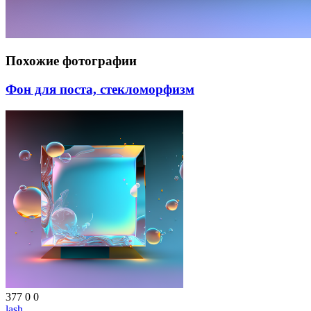
Похожие фотографии
Фон для поста, стекломорфизм
377
0
0
lash