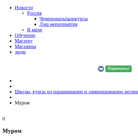
Новости
Россия
Чемпионаты\конкурсы
Лэш мероприятия
В мире
Обучение
Мастеру
Магазины
люди
Школы, курсы по наращиванию и ламинированию ресни
Муром
0
Муром