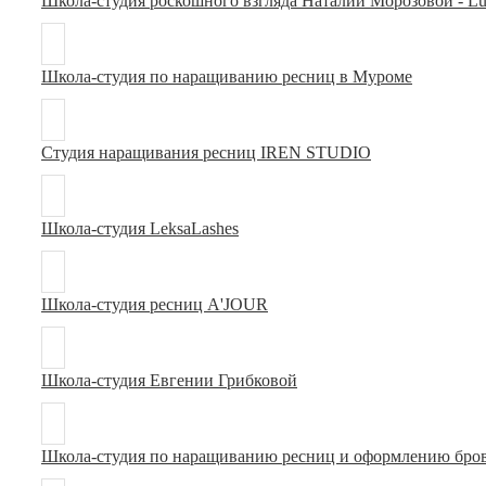
Школа-студия роскошного взгляда Наталии Морозовой - Lu
Школа-студия по наращиванию ресниц в Муроме
Студия наращивания ресниц IREN STUDIO
Школа-студия LeksaLashes
Школа-студия ресниц A'JOUR
Школа-студия Евгении Грибковой
Школа-студия по наращиванию ресниц и оформлению бров