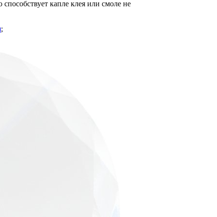
о способствует капле клея или смоле не
я
;