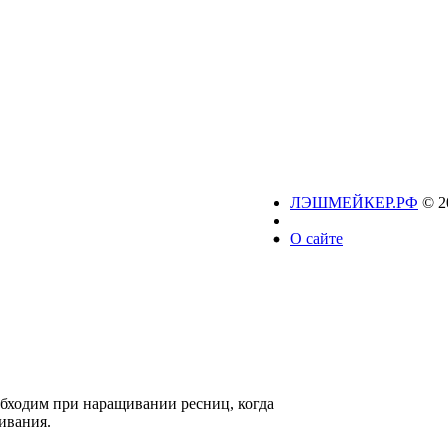
ЛЭШМЕЙКЕР.РФ
© 2
О сайте
еобходим при наращивании ресниц, когда
ивания.