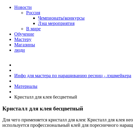
Новости
Россия
Чемпионаты\конкурсы
Лэш мероприятия
В мире
Обучение
Мастеру
Магазины
люди
Инфо для мастера по наращиванию ресниц - лэшмейкера
Материалы
Кристалл для клея бесцветный
Кристалл для клея бесцветный
Для чего применяется кристалл для клея: Кристалл для клея н
используется профессиональный клей для поресничного наращ