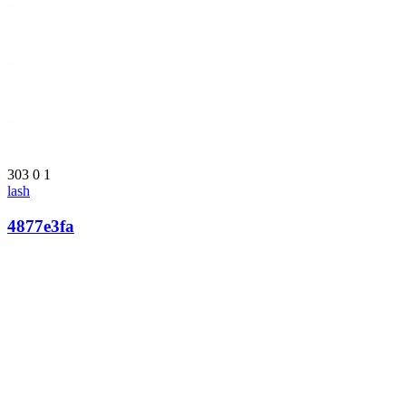
303
0
1
lash
4877e3fa