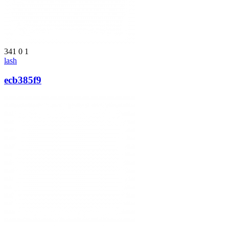
341
0
1
lash
ecb385f9