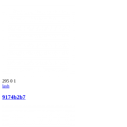
295
0
1
lash
9174b2b7