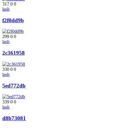
317
0
0
lash
f2f0dd9b
299
0
0
lash
2c361958
330
0
0
lash
5ed772db
339
0
0
lash
d8b73081