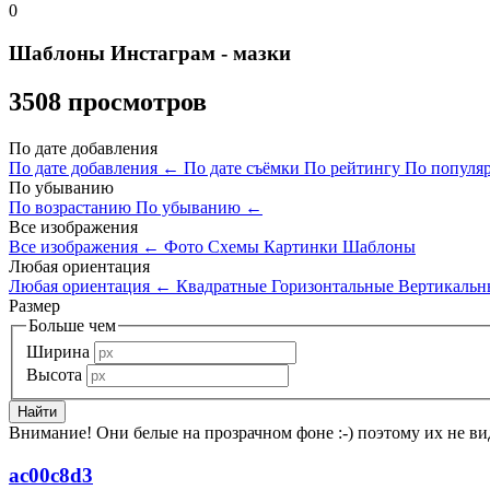
0
Шаблоны Инстаграм - мазки
3508 просмотров
По дате добавления
По дате добавления
←
По дате съёмки
По рейтингу
По популя
По убыванию
По возрастанию
По убыванию
←
Все изображения
Все изображения
←
Фото
Схемы
Картинки
Шаблоны
Любая ориентация
Любая ориентация
←
Квадратные
Горизонтальные
Вертикальн
Размер
Больше чем
Ширина
Высота
Внимание! Они белые на прозрачном фоне :-) поэтому их не вид
ac00c8d3