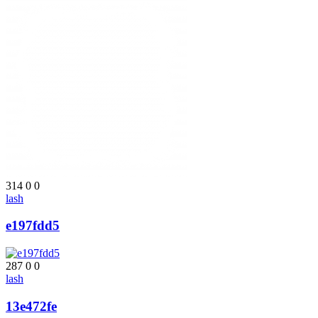
314
0
0
lash
e197fdd5
287
0
0
lash
13e472fe