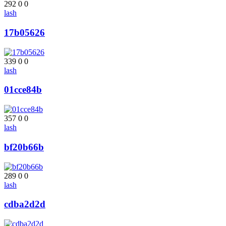
292
0
0
lash
17b05626
339
0
0
lash
01cce84b
357
0
0
lash
bf20b66b
289
0
0
lash
cdba2d2d