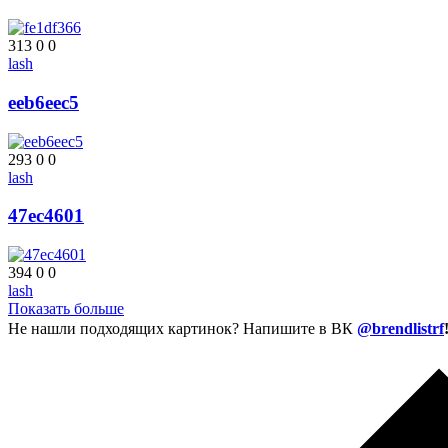
313
0
0
lash
eeb6eec5
293
0
0
lash
47ec4601
394
0
0
lash
Показать больше
Не нашли подходящих картинок? Напишите в ВК
@brendlistrf