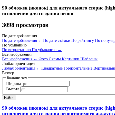
90 обложек (иконок) для актуального сторис (high
исполнении для создания непов
3098 просмотров
По дате добавления
По дате добавления
←
По дате съёмки
По рейтингу
По популя
По убыванию
По возрастанию
По убыванию
←
Все изображения
Все изображения
←
Фото
Схемы
Картинки
Шаблоны
Любая ориентация
Любая ориентация
←
Квадратные
Горизонтальные
Вертикальн
Размер
Больше чем
Ширина
Высота
90 обложек (иконок) для актуального сторис (high
исполнении для создания неповторимого аккаунт