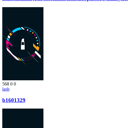
568
0
0
lash
b1601329