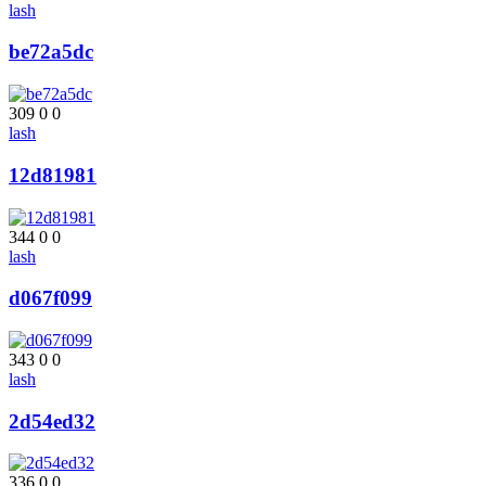
lash
be72a5dc
309
0
0
lash
12d81981
344
0
0
lash
d067f099
343
0
0
lash
2d54ed32
336
0
0