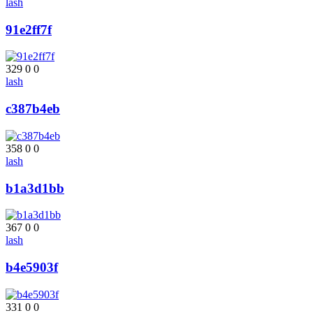
lash
91e2ff7f
329
0
0
lash
c387b4eb
358
0
0
lash
b1a3d1bb
367
0
0
lash
b4e5903f
331
0
0