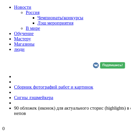
Новости
Россия
Чемпионаты\конкурсы
Лэш мероприятия
В мире
Обучение
Мастеру
Магазины
люди
Сборник фотографий работ и картинок
Сигны лэшмейкера
90 обложек (иконок) для актуального сторис (highlights)
непов
0