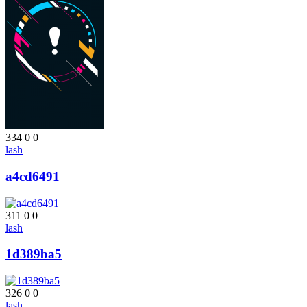
334
0
0
lash
a4cd6491
311
0
0
lash
1d389ba5
326
0
0
lash