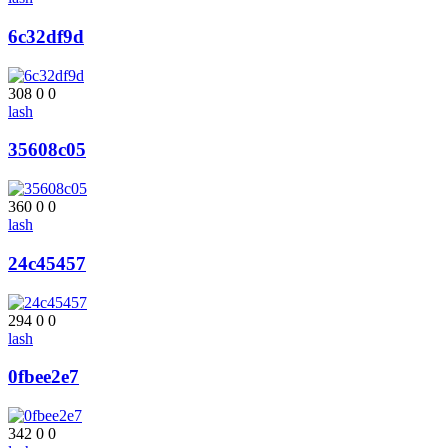
6c32df9d
308
0
0
lash
35608c05
360
0
0
lash
24c45457
294
0
0
lash
0fbee2e7
342
0
0